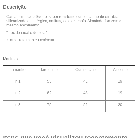
Descrição
Cama em Tecido Suede, super resistente com enchimento em fibra
siliconizada antialérgica, antifúngica e antimofo. Almofada fixa com o
mesmo enchimento.
* Tecido igual o de sofá*
Cama Totalmente Lavável!!!
Medidas:
tamanho
larg ( cm )
Comp ( cm )
Alt ( cm )
n.1
53
41
19
n.2
62
48
19
n.3
75
55
20
Itens que você visualizou recentemente