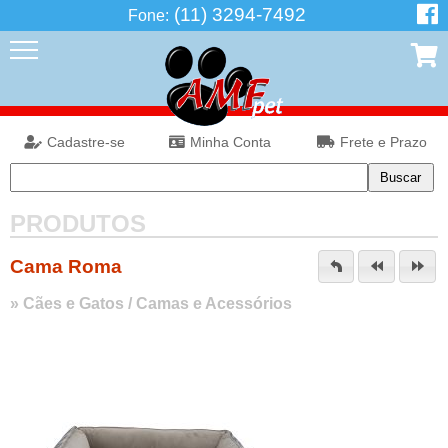
(11) 3294-7492
Fone:
Cadastre-se
Minha Conta
Frete e Prazo
PRODUTOS
Cama Roma
»
Cães e Gatos
/
Camas e Acessórios