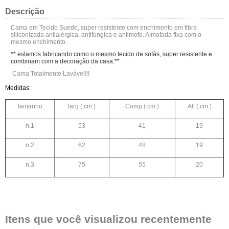
Descrição
Cama em Tecido Suede, super resistente com enchimento em fibra
siliconizada antialérgica, antifúngica e antimofo. Almofada fixa com o
mesmo enchimento.
** estamos fabricando como o mesmo tecido de sofás, super resistente e
combinam com a decoração da casa.**
Cama Totalmente Lavável!!!
Medidas:
tamanho
larg ( cm )
Comp ( cm )
Alt ( cm )
n.1
53
41
19
n.2
62
48
19
n.3
75
55
20
Itens que você visualizou recentemente