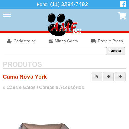
(11) 3294-7492
Fone:
Cadastre-se
Minha Conta
Frete e Prazo
PRODUTOS
Cama Nova York
»
Cães e Gatos
/
Camas e Acessórios