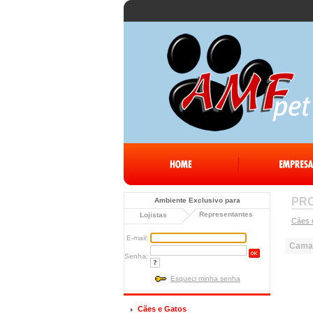
PR
Ambiente Exclusivo para
Representantes
Lojistas
Cães 
E-mail:
Cama
Senha:
Esqueci minha senha
Cães e Gatos