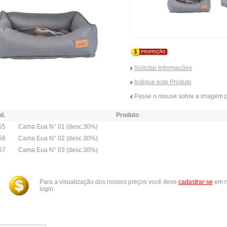
Solicitar Informações
Indique este Produto
Passe o mouse sobre a imagem p
d.
Produto
55
Cama Eua N° 01 (desc.30%)
56
Cama Eua N° 02 (desc.30%)
57
Cama Eua N° 03 (desc.30%)
Para a visualização dos nossos preços você deve
cadastrar-se
em n
login.