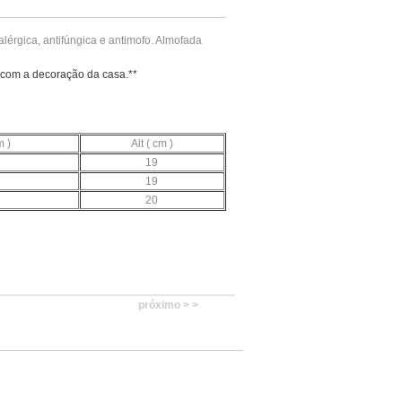
lérgica, antifúngica e antimofo. Almofada
 com a decoração da casa.**
 )
Alt ( cm )
19
19
20
próximo > >