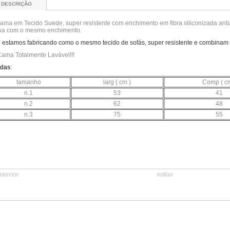
DESCRIÇÃO
ama em Tecido Suede, super resistente com enchimento em fibra siliconizada antia
ixa com o mesmo enchimento.
* estamos fabricando como o mesmo tecido de sofás, super resistente e combinam
ama Totalmente Lavável!!!
das:
tamanho
larg ( cm )
Comp ( cm
n.1
53
41
n.2
62
48
n.3
75
55
nterior
voltar