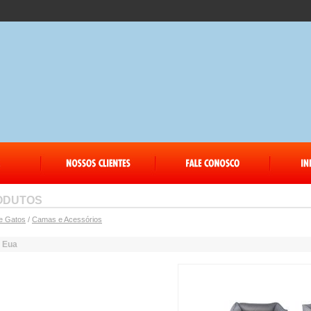
ODUTOS
e Gatos
/
Camas e Acessórios
 Eua