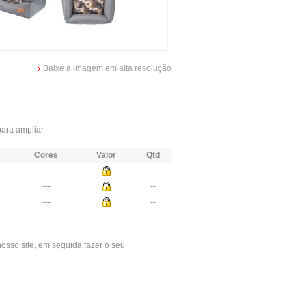
Baixe a imagem em alta resolução
ara ampliar
Cores
Valor
Qtd
---
--
---
--
---
--
osso site, em seguida fazer o seu