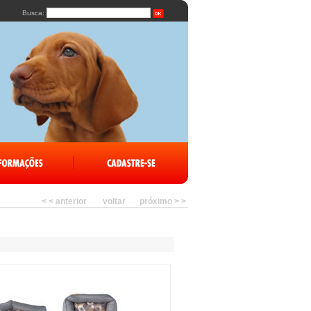
Busca:
< < anterior
voltar
próximo > >