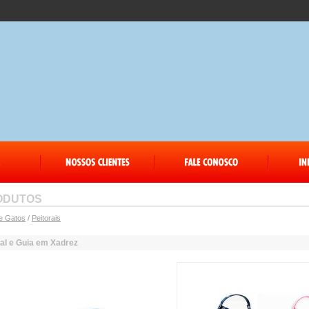
ODUTOS
e Gatos
/
Peitorais
ral e Guia em Xadrez