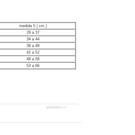
medida 5 ( cm )
29 a 37
34 a 44
38 a 48
42 a 52
48 a 58
53 a 66
próximo > >