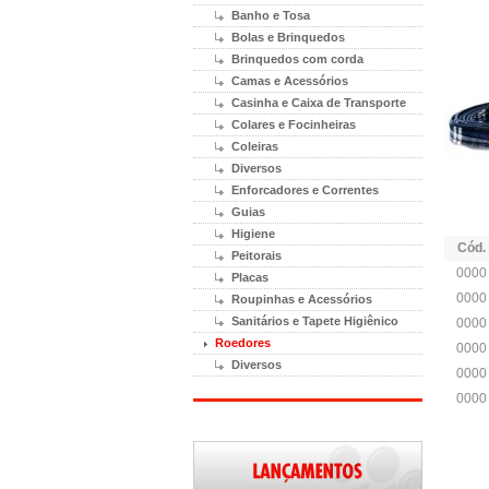
Banho e Tosa
Bolas e Brinquedos
Brinquedos com corda
Camas e Acessórios
Casinha e Caixa de Transporte
Colares e Focinheiras
Coleiras
Diversos
Enforcadores e Correntes
Guias
Higiene
Cód.
Peitorais
0000
Placas
0000
Roupinhas e Acessórios
Sanitários e Tapete Higiênico
0000
Roedores
0000
Diversos
0000
0000