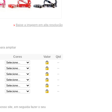
Baixe a imagem em alta resolução
ara ampliar
Cores
Valor
Qtd
--
--
--
--
--
--
osso site, em seguida fazer o seu