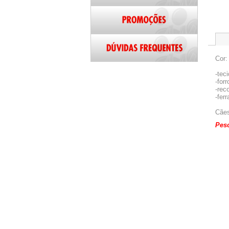
Cor:
-tec
-forr
-rec
-fer
Cães
Peso