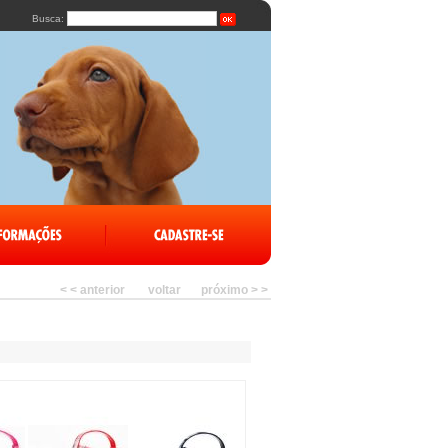
Busca:
< < anterior
voltar
próximo > >