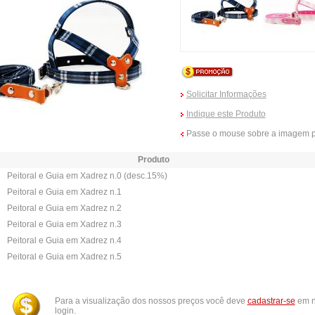
Solicitar Informações
Indique este Produto
Passe o mouse sobre a imagem p
Produto
Peitoral e Guia em Xadrez n.0 (desc.15%)
Peitoral e Guia em Xadrez n.1
Peitoral e Guia em Xadrez n.2
Peitoral e Guia em Xadrez n.3
Peitoral e Guia em Xadrez n.4
Peitoral e Guia em Xadrez n.5
Para a visualização dos nossos preços você deve
cadastrar-se
em n
login.