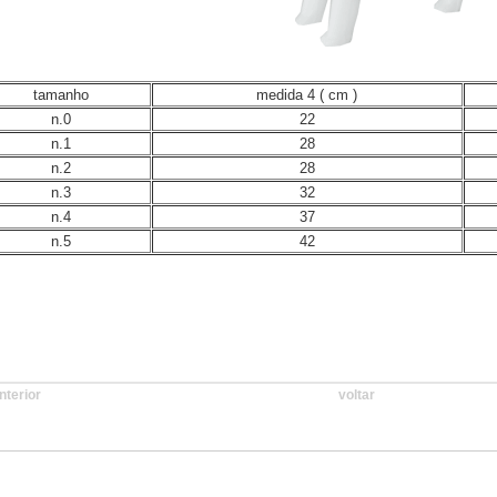
tamanho
medida 4 ( cm )
n.0
22
n.1
28
n.2
28
n.3
32
n.4
37
n.5
42
nterior
voltar