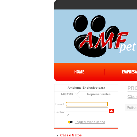
PR
Ambiente Exclusivo para
Lojistas
Representantes
Cães 
E-mail:
Peito
Senha:
Esqueci minha senha
Cães e Gatos