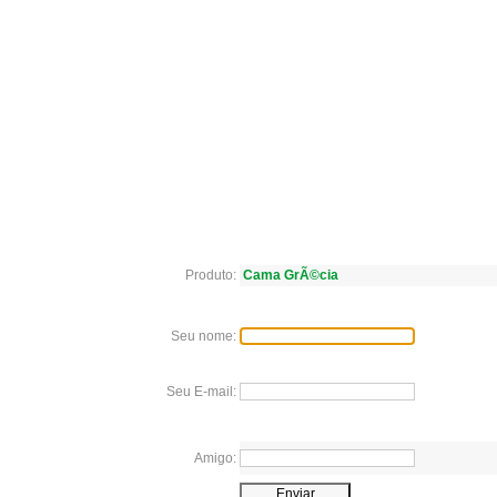
Produto:
Cama GrÃ©cia
Seu nome:
Seu E-mail:
Amigo: