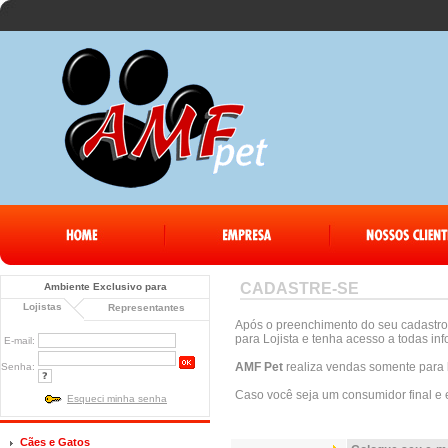
CADASTRE-SE
Ambiente Exclusivo para
Lojistas
Representantes
Após o preenchimento do seu cadastro,
para Lojista e tenha acesso a todas in
E-mail:
AMF Pet
realiza vendas somente para
Senha:
Caso você seja um consumidor final e 
Esqueci minha senha
Cães e Gatos