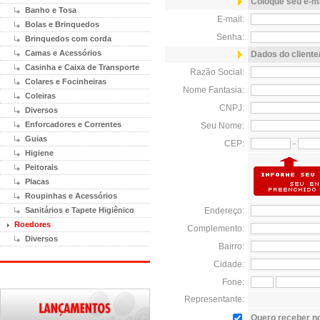
Coloque seu e-ma
Banho e Tosa
E-mail:
Bolas e Brinquedos
Senha:
Brinquedos com corda
Camas e Acessórios
Dados do client
Casinha e Caixa de Transporte
Razão Social:
Colares e Focinheiras
Nome Fantasia:
Coleiras
CNPJ:
Diversos
Enforcadores e Correntes
Seu Nome:
Guias
CEP:
-
Higiene
Peitorais
Placas
Roupinhas e Acessórios
Sanitários e Tapete Higiênico
Endereço:
Roedores
Complemento:
Diversos
Bairro:
Cidade:
Fone:
Representante:
Quero receber no