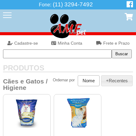
(11) 3294-7492
Fone:
Cadastre-se
Minha Conta
Frete e Prazo
PRODUTOS
Cães e Gatos
/
Ordernar por
Nome
+Recentes
Higiene