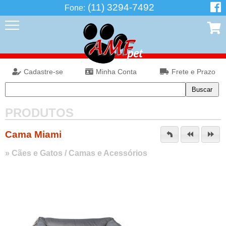
(11) 3294-7492
Fone:
Cadastre-se
Minha Conta
Frete e Prazo
PRODUTOS
Cama Miami
»
Cães e Gatos
/
Camas e Acessórios