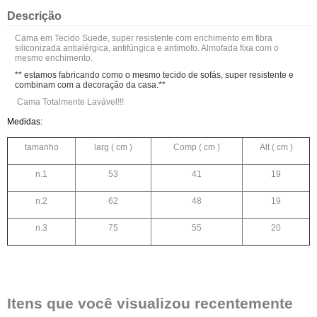
Descrição
Cama em Tecido Suede, super resistente com enchimento em fibra
siliconizada antialérgica, antifúngica e antimofo. Almofada fixa com o
mesmo enchimento.
** estamos fabricando como o mesmo tecido de sofás, super resistente e
combinam com a decoração da casa.**
Cama Totalmente Lavável!!!
Medidas:
tamanho
larg ( cm )
Comp ( cm )
Alt ( cm )
n.1
53
41
19
n.2
62
48
19
n.3
75
55
20
Itens que você visualizou recentemente