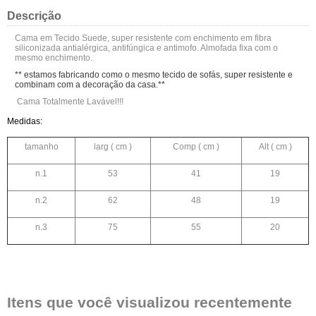
Descrição
Cama em Tecido Suede, super resistente com enchimento em fibra
siliconizada antialérgica, antifúngica e antimofo. Almofada fixa com o
mesmo enchimento.
** estamos fabricando como o mesmo tecido de sofás, super resistente e
combinam com a decoração da casa.**
Cama Totalmente Lavável!!!
Medidas:
tamanho
larg ( cm )
Comp ( cm )
Alt ( cm )
n.1
53
41
19
n.2
62
48
19
n.3
75
55
20
Itens que você visualizou recentemente