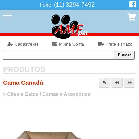
(11) 3294-7492
Fone:
Cadastre-se
Minha Conta
Frete e Prazo
PRODUTOS
Cama Canadá
»
Cães e Gatos
/
Camas e Acessórios