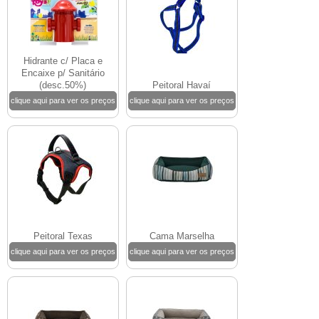
Hidrante c/ Placa e
Encaixe p/ Sanitário
(desc.50%)
Peitoral Havaí
clique aqui para ver os preços
clique aqui para ver os preços
Peitoral Texas
Cama Marselha
clique aqui para ver os preços
clique aqui para ver os preços