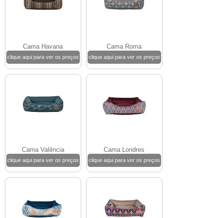
Cama Havana
Cama Roma
clique aqui para ver os preços
clique aqui para ver os preços
Cama Valência
Cama Londres
clique aqui para ver os preços
clique aqui para ver os preços