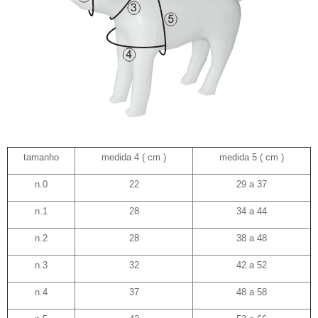
tamanho
medida 4 ( cm )
medida 5 ( cm )
n.0
22
29 a 37
n.1
28
34 a 44
n.2
28
38 a 48
n.3
32
42 a 52
n.4
37
48 a 58