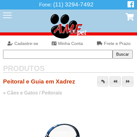
(11) 3294-7492
Fone:
Cadastre-se
Minha Conta
Frete e Prazo
PRODUTOS
Peitoral e Guia em Xadrez
»
Cães e Gatos
/
Peitorais