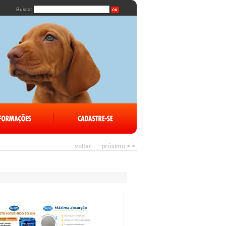
Busca:
voltar
próximo > >