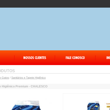
ODUTOS
e Gatos
/
Sanitários e Tapete Higiênico
e Higiênico Premium - CHALESCO