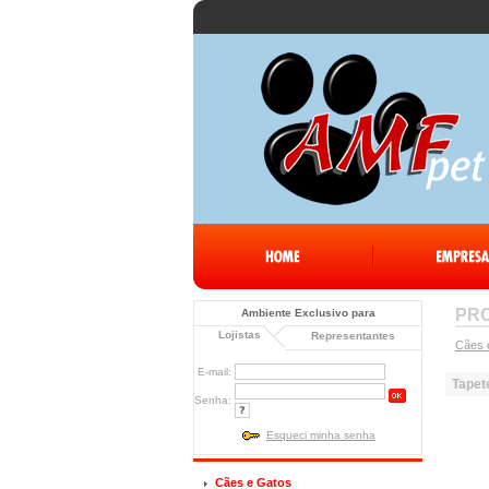
PR
Ambiente Exclusivo para
Lojistas
Representantes
Cães 
E-mail:
Tapet
Senha:
Esqueci minha senha
Cães e Gatos