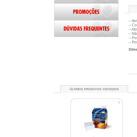
– ite
– Co
– Abs
– Nã
– Pos
– Po
Dim
ÚLTIMOS PRODUTOS VISITADOS