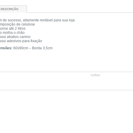
DESCRIÇÃO
m de sucesso, altamente rentável para sua loja
mposição de celulose
orve até 2 litros
o molha o chão
sui atrativo canino
ssui adesivos para fixação
ensões:
60x90cm – Borda 3,5cm
voltar