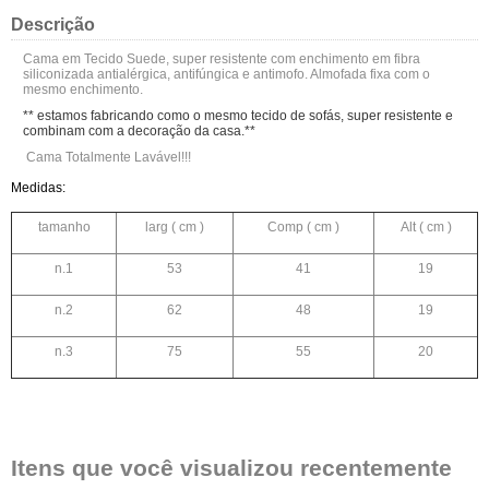
Descrição
Cama em Tecido Suede, super resistente com enchimento em fibra
siliconizada antialérgica, antifúngica e antimofo. Almofada fixa com o
mesmo enchimento.
** estamos fabricando como o mesmo tecido de sofás, super resistente e
combinam com a decoração da casa.**
Cama Totalmente Lavável!!!
Medidas:
tamanho
larg ( cm )
Comp ( cm )
Alt ( cm )
n.1
53
41
19
n.2
62
48
19
n.3
75
55
20
Itens que você visualizou recentemente