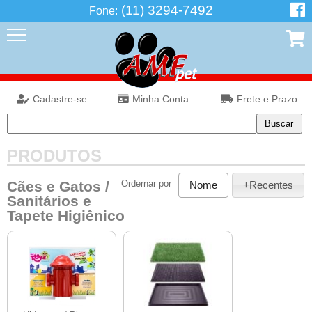
(11) 3294-7492
Fone:
Cadastre-se
Minha Conta
Frete e Prazo
PRODUTOS
Cães e Gatos
/
Ordernar por
Nome
+Recentes
Sanitários e
Tapete Higiênico